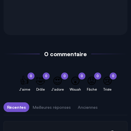
0 commentaire
0
0
0
0
0
0
👍
🤣
😍
😲
😡
😢
J'aime
Drôle
J'adore
Wouah
Fâché
Triste
Récentes
Meilleures réponses
Anciennes