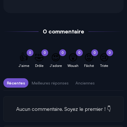
0 commentaire
0
0
0
0
0
0
👍
🤣
😍
😲
😡
😢
J'aime
Drôle
J'adore
Wouah
Fâché
Triste
Récentes
Meilleures réponses
Anciennes
Aucun commentaire. Soyez le premier ! 👇