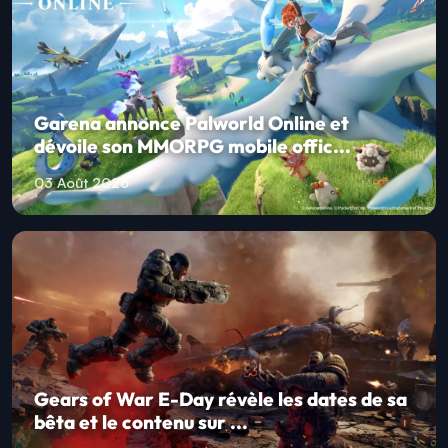
Garena annonce Palworld Online et
dévoile son MMORPG mobile offic...
03 Août 2026
Gears of War E-Day révèle les dates de sa
bêta et le contenu sur ...