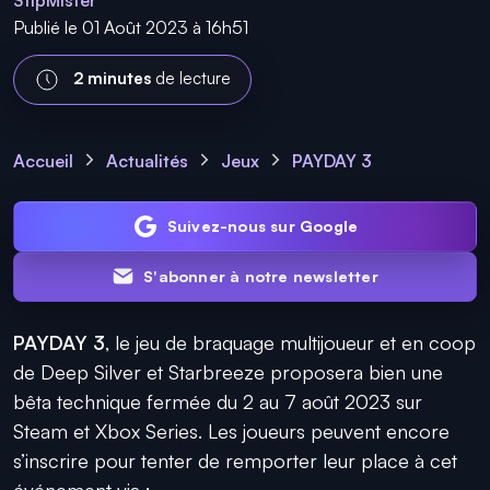
StipMister
Publié le 01 Août 2023 à 16h51
2 minutes
de lecture
Accueil
Actualités
Jeux
PAYDAY 3
Suivez-nous sur Google
S'abonner à notre newsletter
PAYDAY 3
, le jeu de braquage multijoueur et en coop
de
Deep Silver
et
Starbreeze
proposera bien une
bêta technique fermée du 2 au 7 août 2023 sur
Steam et Xbox Series. Les joueurs peuvent encore
s’inscrire pour tenter de remporter leur place à cet
événement via :