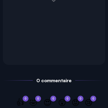
0 commentaire
0
0
0
0
0
0
👍
🤣
😍
😲
😡
😢