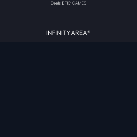
Deals EPIC GAMES
INFINITY AREA®
L'équipe du site
À propos
OpenCritic Outlet
Mentions légales
Politique de confidentialité
Politique sur l'IA
Gestion des cookies
Propriété intellectuelle