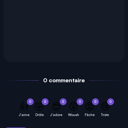
0 commentaire
0
0
0
0
0
0
👍
🤣
😍
😲
😡
😢
J'aime
Drôle
J'adore
Wouah
Fâché
Triste