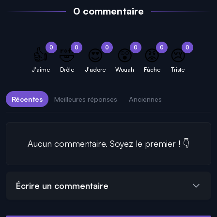
0 commentaire
0
0
0
0
0
0
👍
🤣
😍
😲
😡
😢
J'aime
Drôle
J'adore
Wouah
Fâché
Triste
Récentes
Meilleures réponses
Anciennes
Aucun commentaire. Soyez le premier ! 👇
Écrire un commentaire