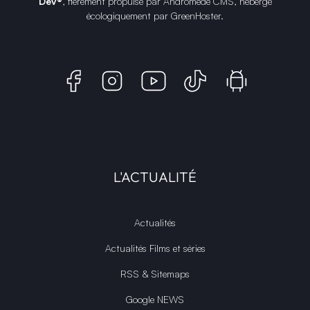
Dev®
, fièrement propulsé par Andromede CMS, hébergé
écologiquement par
GreenHoster
.
L'ACTUALITÉ
Actualités
Actualités Films et séries
RSS & Sitemaps
Google NEWS