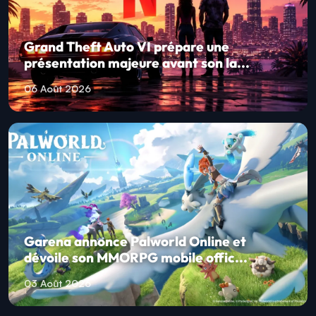
Grand Theft Auto VI prépare une
présentation majeure avant son la...
06 Août 2026
Garena annonce Palworld Online et
dévoile son MMORPG mobile offic...
03 Août 2026