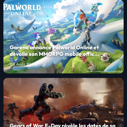
Garena annonce Palworld Online et
dévoile son MMORPG mobile offic...
03 Août 2026
Gears of War E-Day révèle les dates de sa