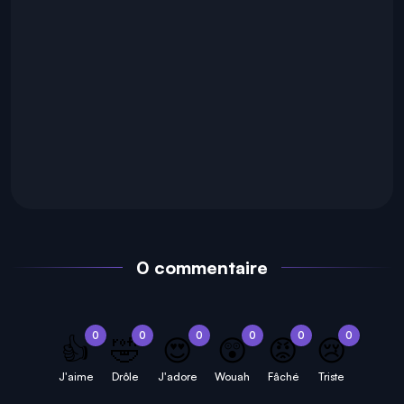
0 commentaire
0
0
0
0
0
0
👍
🤣
😍
😲
😡
😢
J'aime
Drôle
J'adore
Wouah
Fâché
Triste