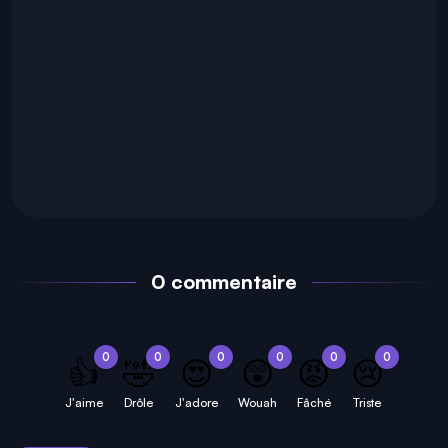
0 commentaire
0
0
0
0
0
0
👍
🤣
😍
😲
😡
😢
J'aime
Drôle
J'adore
Wouah
Fâché
Triste