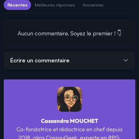
Récentes
Meilleures réponses
Anciennes
Aucun commentaire. Soyez le premier ! 👇
Écrire un commentaire
Cassandra MOUCHET
Co-fondatrice et rédactrice en chef depuis
2018, alias CassouGeek, experte en RPG.