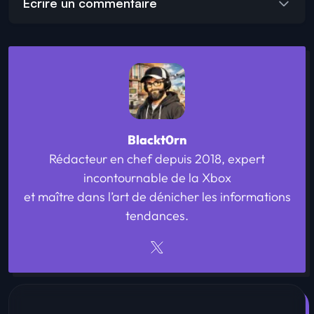
Écrire un commentaire
Blackt0rn
Rédacteur en chef depuis 2018, expert
incontournable de la Xbox
et maître dans l’art de dénicher les informations
tendances.