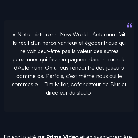
«
Notre histoire de New World :
Aeternum
fait
le récit d'un héros vaniteux et égocentrique qui
ne voit peut-être pas la valeur des autres
personnes qui
l’accompagnent
dans le monde
d'
Aeternum
. On a tous rencontré des joueurs
comme ça.
Parfois, c'est même nous qui le
sommes
». - Tim Mill
er,
cofondateur de
Blur
et
directeur du studio
En exclusivité sur
Prime
Video
et en avant-première