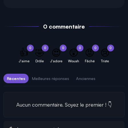
0 commentaire
0
0
0
0
0
0
👍
🤣
😍
😲
😡
😢
J'aime
Drôle
J'adore
Wouah
Fâché
Triste
Récentes
Meilleures réponses
Anciennes
Aucun commentaire. Soyez le premier ! 👇