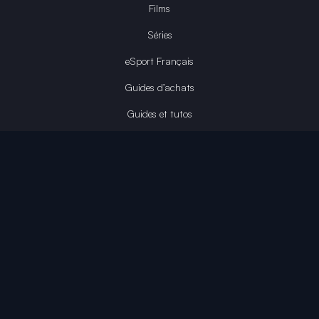
Films
Séries
eSport Français
Guides d’achats
Guides et tutos
L'édito
Deals AMAZON PRIME
Deals EPIC GAMES
INFINITY AREA®
L'équipe du site