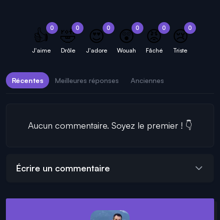
0
0
0
0
0
0
👍
🤣
😍
😲
😡
😢
J'aime
Drôle
J'adore
Wouah
Fâché
Triste
Récentes
Meilleures réponses
Anciennes
Aucun commentaire. Soyez le premier ! 👇
Écrire un commentaire