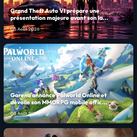
Grand Theft Auto VI prépare une
présentation majeure avant son la...
06 Août 2026
Garena annonce Palworld Online et
dévoile son MMORPG mobile offic...
03 Août 2026