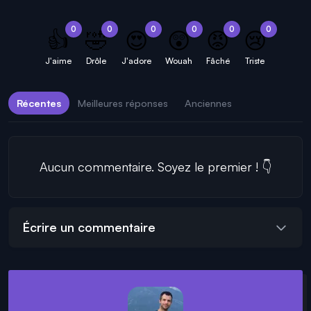
0
0
0
0
0
0
👍
🤣
😍
😲
😡
😢
J'aime
Drôle
J'adore
Wouah
Fâché
Triste
Récentes
Meilleures réponses
Anciennes
Aucun commentaire. Soyez le premier ! 👇
Écrire un commentaire