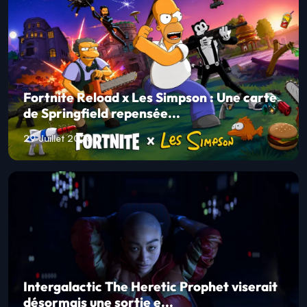
Fortnite Reload x Les Simpson : Une carte
de Springfield repensée...
29 Juillet 2026
Intergalactic The Heretic Prophet viserait
désormais une sortie e...