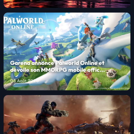
Garena annonce Palworld Online et
dévoile son MMORPG mobile offic...
03 Août 2026