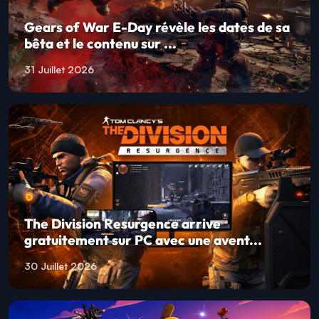
Gears of War E-Day révèle les dates de sa
bêta et le contenu sur ...
31 Juillet 2026
The Division Resurgence arrive
gratuitement sur PC avec une avent...
30 Juillet 2026