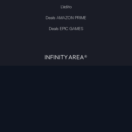
L'édito
Deals AMAZON PRIME
Deals EPIC GAMES
INFINITY AREA®
L'équipe du site
À propos
OpenCritic Outlet
Mentions légales
Politique de confidentialité
Politique sur l'IA