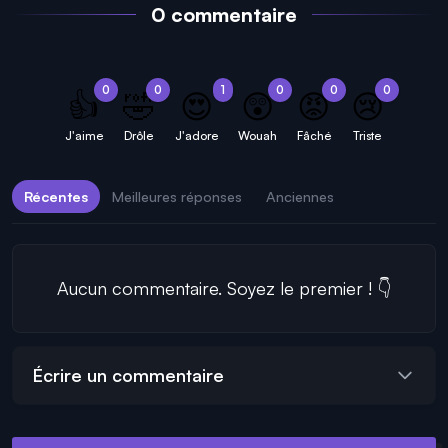
0 commentaire
0
0
1
0
0
0
👍
🤣
😍
😲
😡
😢
J'aime
Drôle
J'adore
Wouah
Fâché
Triste
Récentes
Meilleures réponses
Anciennes
Aucun commentaire. Soyez le premier ! 👇
Écrire un commentaire