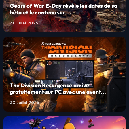
Gears of War E-Day révèle les dates de sa
bêta et le contenu sur ...
31 Juillet 2026
The Division Resurgence arrive
gratuitement sur PC avec une avent...
30 Juillet 2026