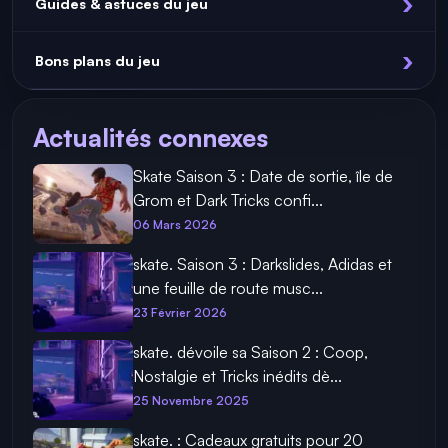
Guides & astuces du jeu
Bons plans du jeu
Actualités connexes
Skate Saison 3 : Date de sortie, île de
Grom et Dark Tricks confi...
06 Mars 2026
skate. Saison 3 : Darkslides, Adidas et
une feuille de route musc...
23 Février 2026
skate. dévoile sa Saison 2 : Coop,
Nostalgie et Tricks inédits dè...
25 Novembre 2025
skate. : Cadeaux gratuits pour 20