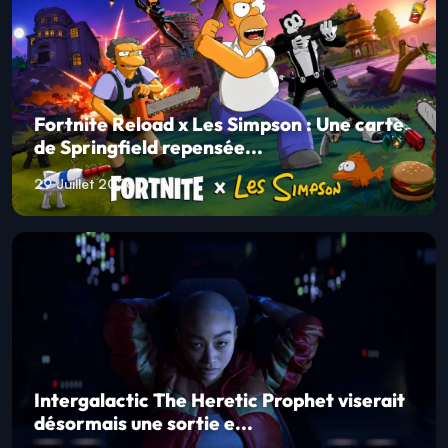
Fortnite Reload x Les Simpson : Une carte
de Springfield repensée...
29 Juillet 2026
Intergalactic The Heretic Prophet viserait
désormais une sortie e...