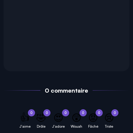
0 commentaire
0
0
0
0
0
0
👍
🤣
😍
😲
😡
😢
J'aime
Drôle
J'adore
Wouah
Fâché
Triste