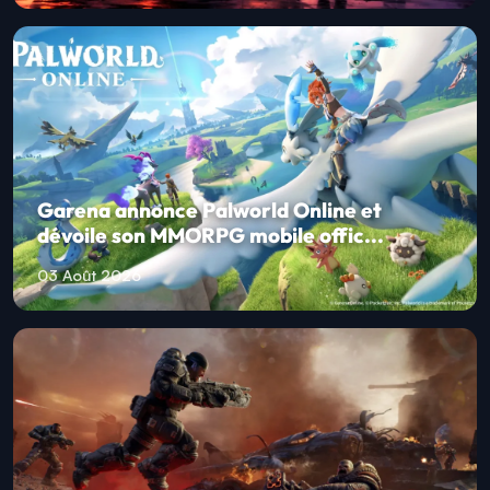
Garena annonce Palworld Online et
dévoile son MMORPG mobile offic...
03 Août 2026