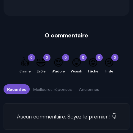
0 commentaire
0
0
0
0
0
0
👍
🤣
😍
😲
😡
😢
J'aime
Drôle
J'adore
Wouah
Fâché
Triste
Récentes
Meilleures réponses
Anciennes
Aucun commentaire. Soyez le premier ! 👇