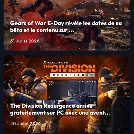
Gears of War E-Day révèle les dates de sa
bêta et le contenu sur ...
31 Juillet 2026
The Division Resurgence arrive
gratuitement sur PC avec une avent...
30 Juillet 2026