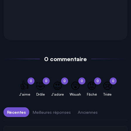
0 commentaire
0
0
0
0
0
0
👍
🤣
😍
😲
😡
😢
J'aime
Drôle
J'adore
Wouah
Fâché
Triste
Récentes
Meilleures réponses
Anciennes