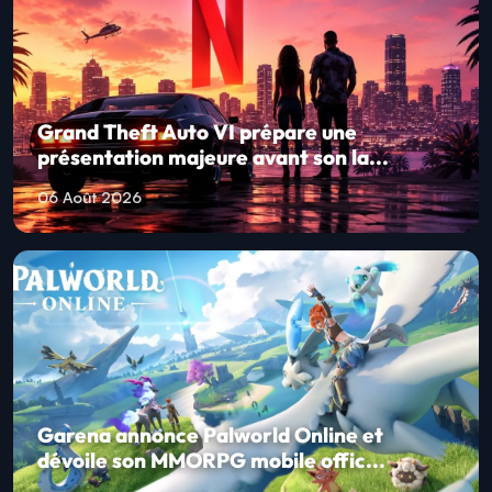
Grand Theft Auto VI prépare une
présentation majeure avant son la...
06 Août 2026
Garena annonce Palworld Online et
dévoile son MMORPG mobile offic...