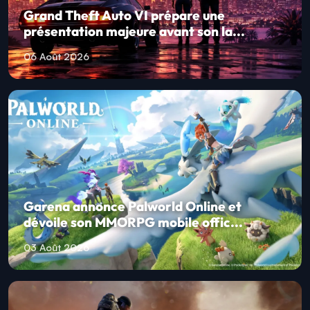
Grand Theft Auto VI prépare une
présentation majeure avant son la...
06 Août 2026
Garena annonce Palworld Online et
dévoile son MMORPG mobile offic...
03 Août 2026