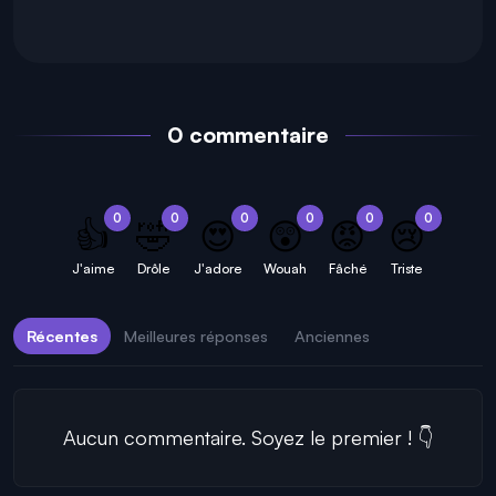
0 commentaire
0
0
0
0
0
0
👍
🤣
😍
😲
😡
😢
J'aime
Drôle
J'adore
Wouah
Fâché
Triste
Récentes
Meilleures réponses
Anciennes
Aucun commentaire. Soyez le premier ! 👇