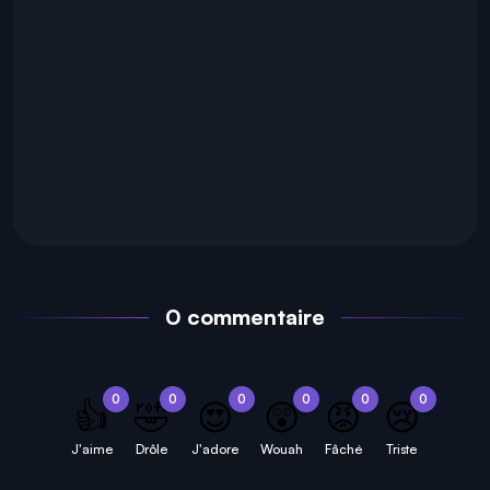
0 commentaire
0
0
0
0
0
0
👍
🤣
😍
😲
😡
😢
J'aime
Drôle
J'adore
Wouah
Fâché
Triste