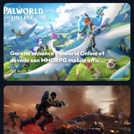
Garena annonce Palworld Online et
dévoile son MMORPG mobile offic...
03 Août 2026