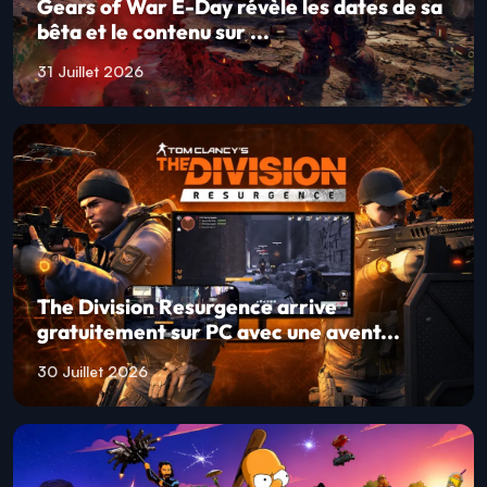
Gears of War E-Day révèle les dates de sa
bêta et le contenu sur ...
31 Juillet 2026
The Division Resurgence arrive
gratuitement sur PC avec une avent...
30 Juillet 2026