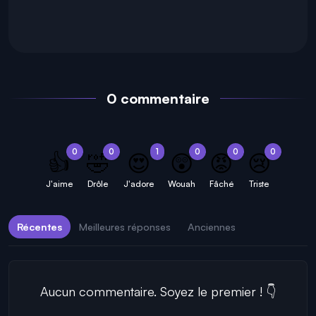
0 commentaire
0
0
1
0
0
0
👍
🤣
😍
😲
😡
😢
J'aime
Drôle
J'adore
Wouah
Fâché
Triste
Récentes
Meilleures réponses
Anciennes
Aucun commentaire. Soyez le premier ! 👇