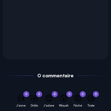
0 commentaire
0
0
0
0
0
0
👍
🤣
😍
😲
😡
😢
J'aime
Drôle
J'adore
Wouah
Fâché
Triste