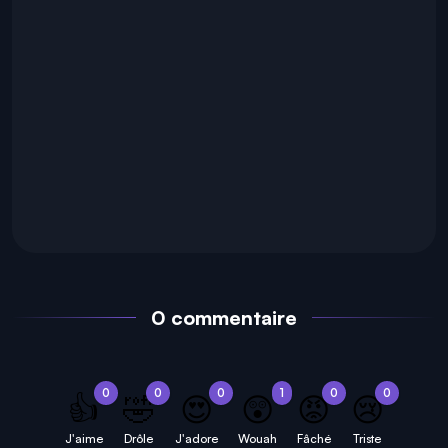
0 commentaire
0
0
0
1
0
0
👍
🤣
😍
😲
😡
😢
J'aime
Drôle
J'adore
Wouah
Fâché
Triste