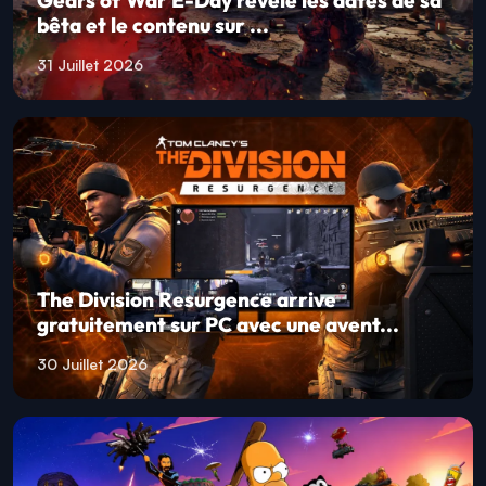
Gears of War E-Day révèle les dates de sa
bêta et le contenu sur ...
31 Juillet 2026
The Division Resurgence arrive
gratuitement sur PC avec une avent...
30 Juillet 2026