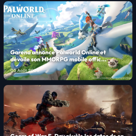
Garena annonce Palworld Online et
dévoile son MMORPG mobile offic...
03 Août 2026