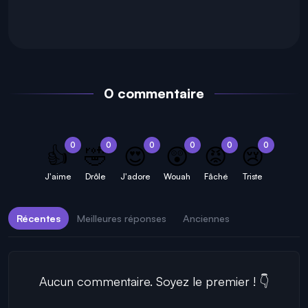
0 commentaire
0
0
0
0
0
0
👍
🤣
😍
😲
😡
😢
J'aime
Drôle
J'adore
Wouah
Fâché
Triste
Récentes
Meilleures réponses
Anciennes
Aucun commentaire. Soyez le premier ! 👇