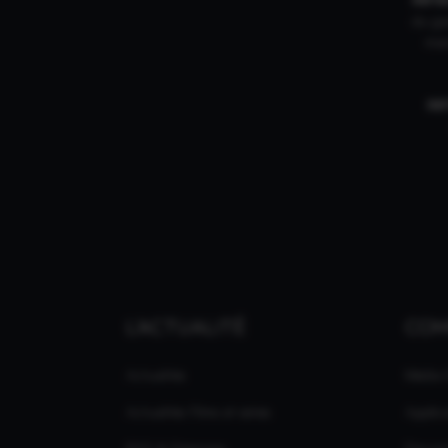
du gam
mar
IN
L'ACTUALITÉ
CO
Actualités
Média
Actualités Films et séries
Applic