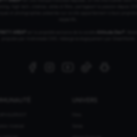
ing, high tech, cinémas, séries et films, partageant la passion depuis 20
ques et photographies présentes sur ce site appartiennent à leurs propriéta
respectifs.
FINITY AREA®
est la propriété exclusive de la société
Altitude Dev®
, fière
propulsé par Andromede CMS, hébergé écologiquement par
GreenHoster
.
MMUNAUTÉ
UNIVERS
 GPASLEROOT
Films
ation Android
Séries