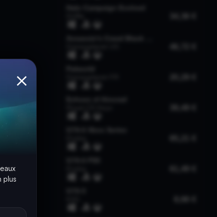
×
seaux
 plus