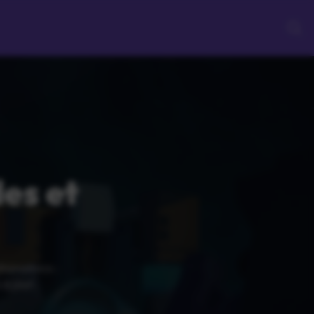
es et
stronomics :
à jour.