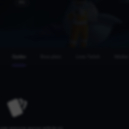
PC
Guides
Bons plans
Lives Twitch
Médias
a pas encore aucun article ici.