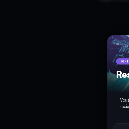
INF
Re
Vous
soci