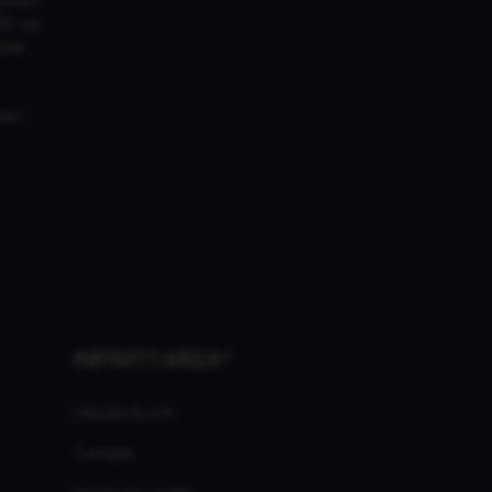
18. Les
ires
ment
INFINITY AREA®
L'équipe du site
À propos