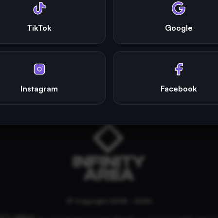
TikTok
Google
Instagram
Facebook
© Copyright 2018 - 2026
NITY AREA®
est une
marque française
déposée, un site d'actualités dans l'