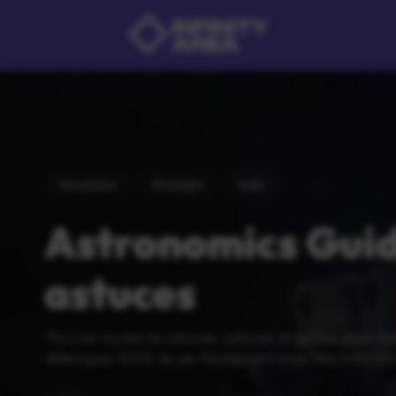
Simulation
Strategie
Indie
Astronomics Guid
astuces
Trouvez toutes les soluces, astuces et guides pour A
débloquez 100% du jeu facilement avec nos tutoriels 