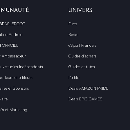
MMUNAUTÉ
UNIVERS
 GPASLEROOT
Films
ation Android
Séries
d OFFICIEL
eSport Français
r Ambassadeur
Guides d’achats
aux studios indépendants
Guides et tutos
rateurs et éditeurs
L'édito
aires et Sponsors
Deals AMAZON PRIME
 site
Deals EPIC GAMES
tés et Marketing