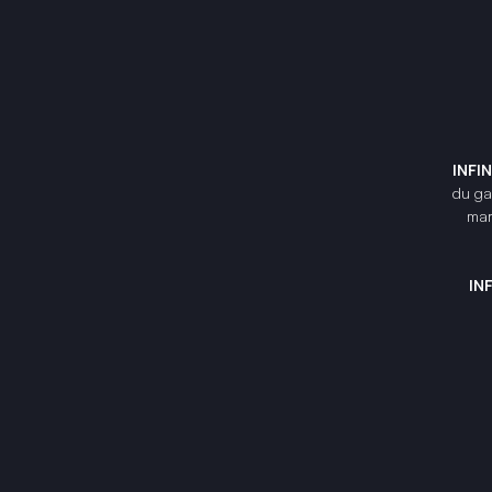
INFI
du gam
mar
IN