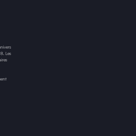
univers
18. Les
ires
ment