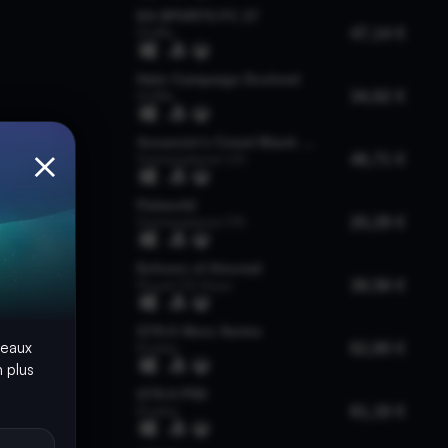
×
seaux
 plus