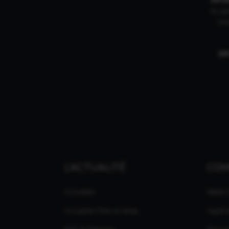
du gam
mar
IN
L'ACTUALITÉ
CO
Actualités
Média
Actualités Films et séries
Applic