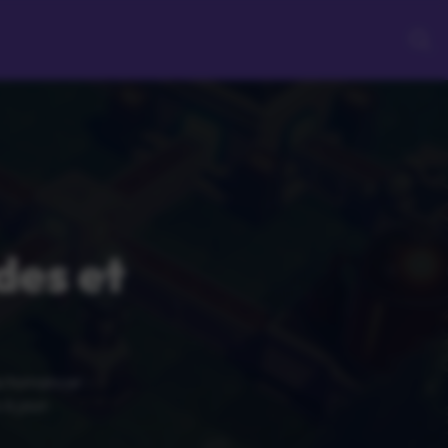
des et
Factomancer :
à jour.