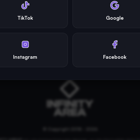
TikTok
Google
Instagram
Facebook
© Copyright 2018 - 2026
NITY AREA®
est une
marque française
déposée, un site d'actualités dans l'