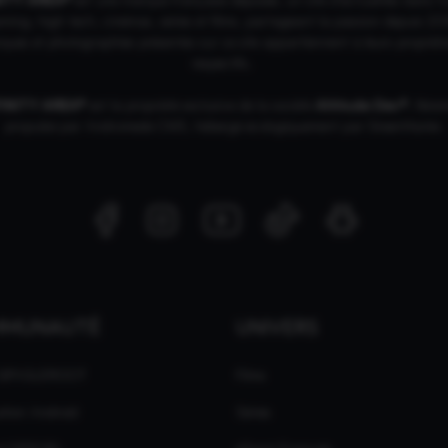
ing, high tech, cinémas, séries et films, partageant la passion depuis 20
ques et photographies présentes sur ce site appartiennent à leurs propriéta
respectifs.
FINITY AREA®
est la propriété exclusive de la société
Altitude Dev®
, fière
propulsé par Andromede CMS, hébergé écologiquement par
GreenHoster
.
MMUNAUTÉ
UNIVERS
 GPASLEROOT
Films
ation Android
Séries