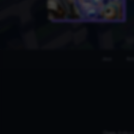
Jeux
Act
Oups, il n'y 