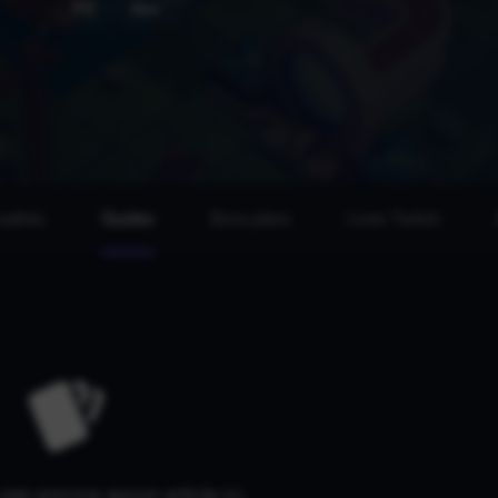
PC
Mac
ualités
Guides
Bons plans
Lives Twitch
a pas encore aucun article ici.