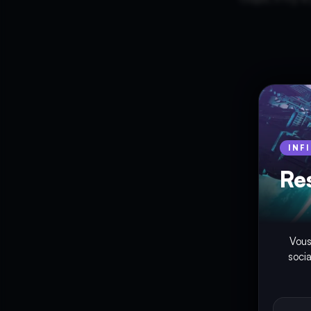
INF
Re
Vous
soci