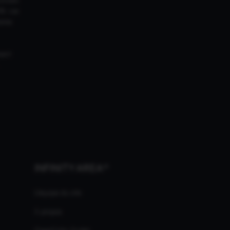
18. Les
ires
ment
INFINITY AREA®
L'équipe du site
À propos