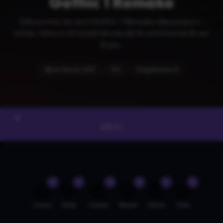
Gothic 1 Remake
Découvrez les avis Gothic 1 Remake des joueurs :
notes, retours et expériences de la communauté sur
le jeu.
Xbox Series X|S
PC
PlayStation 5
MENU
0
0
0
0
0
0
👍
🤣
😍
😲
😡
😢
J'aime
Drôle
J'adore
Wouah
Fâché
Triste