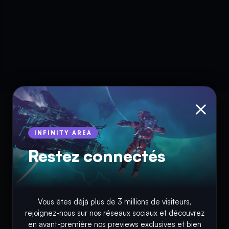
×
INFINITY AREA
Restez connectés
Vous êtes déjà plus de 3 millions de visiteurs,
rejoignez-nous sur nos réseaux sociaux et découvrez
© Copyright 2018 - 2026
en avant-première nos previews exclusives et bien