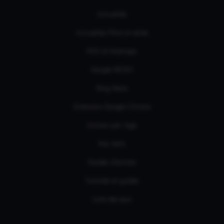
Actualités
Actualités Films et séries
RSS & Sitemaps
Google NEWS
Bing News
Extension Google Chrome
Univers par tags
Nos tests
Guides d'achats
Tutoriels et guides
Liste des jeux