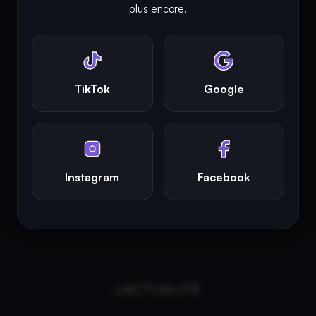
INFINITY AREA®
est une
marque française
déposée, un site
plus encore.
d'actualités dans l'univers du gaming, high tech, cinémas, séries
et films, partageant la passion depuis 2018. Les marques et
photographies présentes sur ce site appartiennent à leurs
propriétaires respectifs.
TikTok
Google
INFINITY AREA®
est la propriété exclusive de la société
Altitude
Dev®
, fièrement propulsé par Andromede CMS, hébergé
écologiquement par
GreenHoster
.
Instagram
Facebook
L'ACTUALITÉ