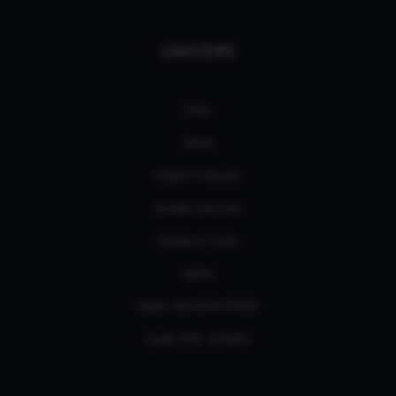
UNIVERS
Films
Séries
eSport Français
Guides d’achats
Guides et tutos
L'édito
Deals AMAZON PRIME
Deals EPIC GAMES