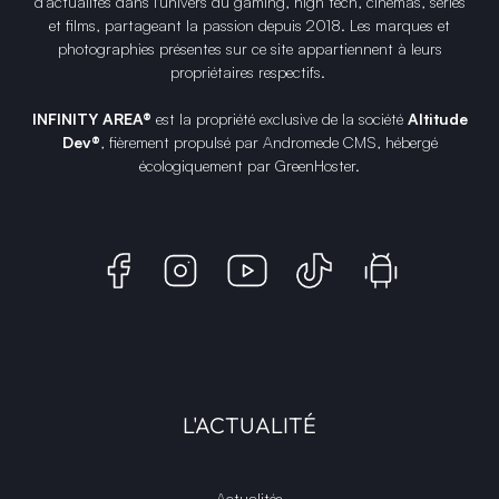
d'actualités dans l'univers du gaming, high tech, cinémas, séries
et films, partageant la passion depuis 2018. Les marques et
photographies présentes sur ce site appartiennent à leurs
propriétaires respectifs.
INFINITY AREA®
est la propriété exclusive de la société
Altitude
Dev®
, fièrement propulsé par Andromede CMS, hébergé
écologiquement par
GreenHoster
.
L'ACTUALITÉ
Actualités