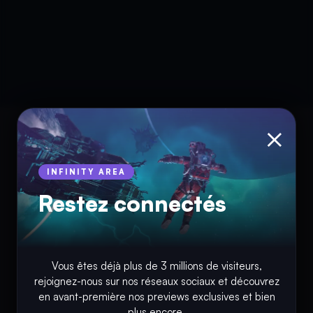
×
INFINITY AREA
Restez connectés
Vous êtes déjà plus de 3 millions de visiteurs,
© Copyright 2018 - 2026
rejoignez-nous sur nos réseaux sociaux et découvrez
en avant-première nos previews exclusives et bien
INFINITY AREA®
est une
marque française
déposée, un site
plus encore.