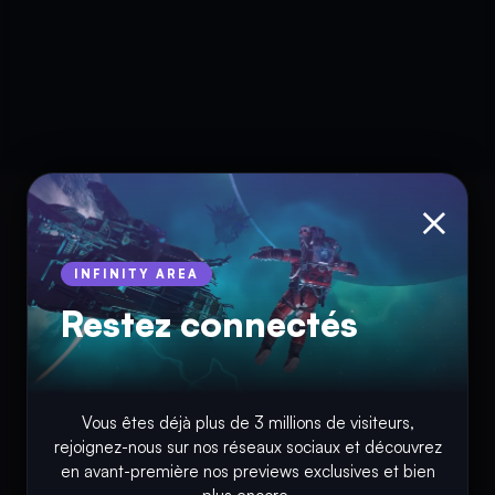
×
INFINITY AREA
Restez connectés
Vous êtes déjà plus de 3 millions de visiteurs,
© Copyright 2018 - 2026
rejoignez-nous sur nos réseaux sociaux et découvrez
en avant-première nos previews exclusives et bien
INFINITY AREA®
est une
marque française
déposée, un site