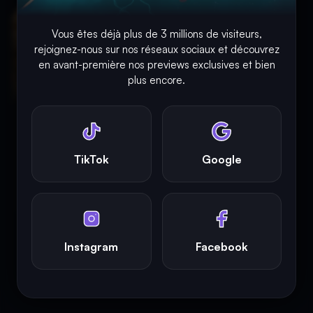
17 Janv 2025
Vous êtes déjà plus de 3 millions de visiteurs,
rejoignez-nous sur nos réseaux sociaux et découvrez
en avant-première nos previews exclusives et bien
plus encore.
PUBG Cadeaux : Des
récompenses
TikTok
Google
exclusives à
découvrir dès janvier
2025
Instagram
Facebook