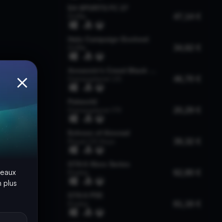
×
seaux
 plus