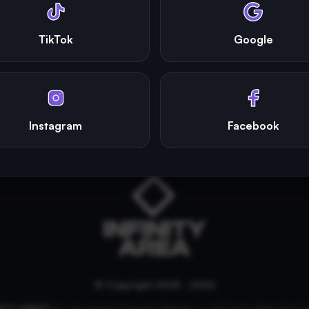
TikTok
Google
Instagram
Facebook
© Copyright 2018 - 2026
NITY AREA®
est une
marque française
déposée, un site d'actualités dans l'