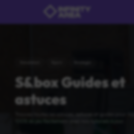
Simulation
Sport
Strategie
S&box Guides et
astuces
Trouvez toutes les soluces, astuces et guides pour S
100% du jeu facilement avec nos tutoriels à jour.