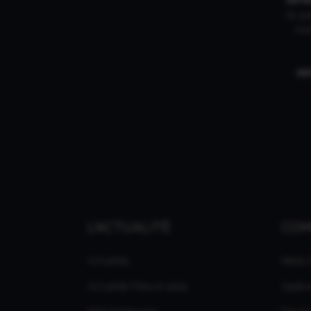
du gam
mar
IN
L'ACTUALITÉ
CO
Actualités
Média
Actualités Films et séries
Applic