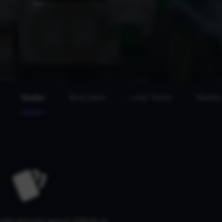
PC
Guides
Bons plans
Lives Twitch
Médias
a pas encore aucun article ici.