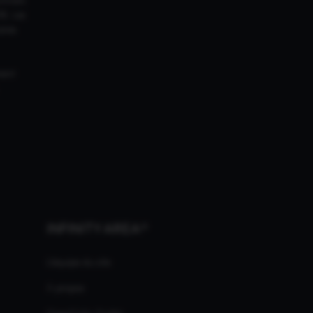
18. Les
ires
ment
INFINITY AREA®
L'équipe du site
À propos