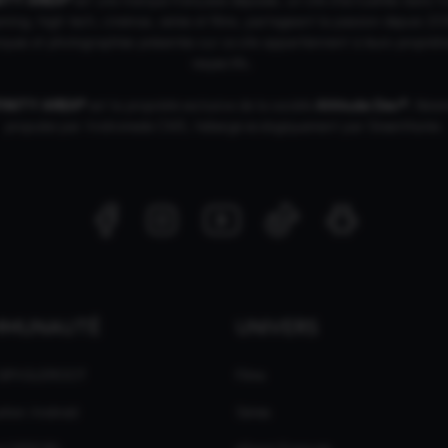
ing, high tech, cinémas, séries et films, partageant la passion depuis 20
ques et photographies présentes sur ce site appartiennent à leurs propriéta
respectifs.
FINITY AREA®
est la propriété exclusive de la société
Altitude Dev®
, fière
propulsé par Andromede CMS, hébergé écologiquement par
GreenHoster
.
MMUNAUTÉ
UNIVERS
 GPASLEROOT
Films
ation Android
Séries