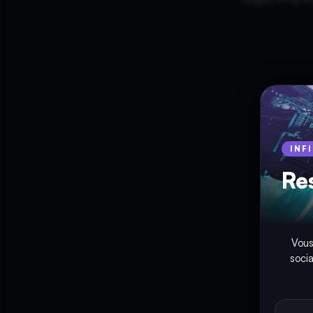
INF
Re
Vous
soci