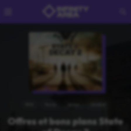
RPG
Survie
Action
Combat
Offres et bons plans State