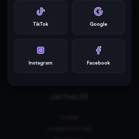
INFINITY AREA®
est la propriété exclusive de la société
Altitude
Dev®
, fièrement propulsé par Andromede CMS, hébergé
TikTok
Google
écologiquement par
GreenHoster
.
Instagram
Facebook
L'ACTUALITÉ
Actualités
Actualités Films et séries