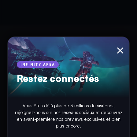
×
INFINITY AREA
Restez connectés
© Copyright 2018 - 2026
Vous êtes déjà plus de 3 millions de visiteurs,
INFINITY AREA®
est une
marque française
déposée, un site
rejoignez-nous sur nos réseaux sociaux et découvrez
d'actualités dans l'univers du gaming, high tech, cinémas, séries
en avant-première nos previews exclusives et bien
et films, partageant la passion depuis 2018. Les marques et
plus encore.
photographies présentes sur ce site appartiennent à leurs
propriétaires respectifs.