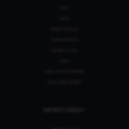
Films
Séries
eSport Français
Guides d’achats
Guides et tutos
L'édito
Deals AMAZON PRIME
Deals EPIC GAMES
INFINITY AREA®
L'équipe du site