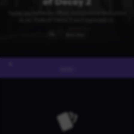
of Decay 2
Toutes les meilleures offres, réductions et bons plans
du jeu State of Decay 2 sont regroupés ici.
PC
Xbox One
MENU