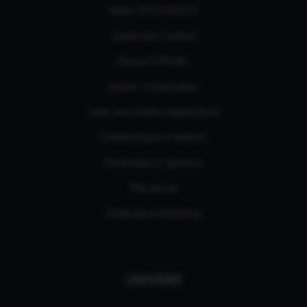
Média GPASLEROOT
Application Android
Discord OFFICIEL
Devenir Ambassadeur
Aides aux studios indépendants
Collaborateurs et éditeurs
Partenaires et Sponsors
Plan de site
Publicités et Marketing
UNIVERS