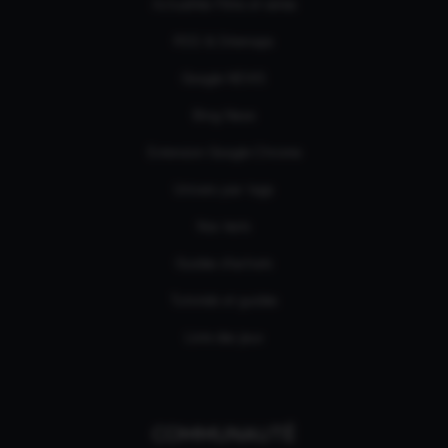
Actualités Films et séries
RSS & Sitemaps
Google NEWS
Bing News
Extension Google Chrome
Univers par tags
Nos tests
Guides d'achats
Tutoriels et guides
Liste des jeux
COMMUNAUTÉ