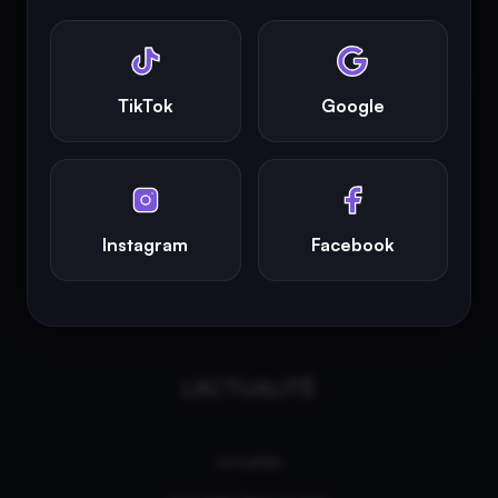
photographies présentes sur ce site appartiennent à leurs
propriétaires respectifs.
INFINITY AREA®
est la propriété exclusive de la société
Altitude
TikTok
Google
Dev®
, fièrement propulsé par Andromede CMS, hébergé
écologiquement par
GreenHoster
.
Instagram
Facebook
L'ACTUALITÉ
Actualités