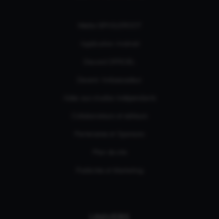
Média GPASLEROOT
Application Android
Discord OFFICIEL
Devenir Ambassadeur
Aides aux studios indépendants
Collaborateurs et éditeurs
Partenaires et Sponsors
Plan de site
Publicités et Marketing
UNIVERS