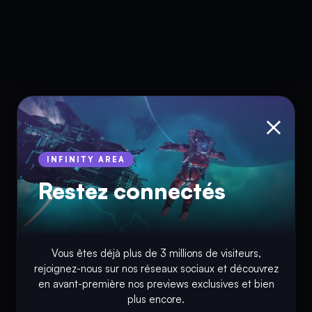
×
INFINITY AREA
Restez connectés
© Copyright 2018 - 2026
Vous êtes déjà plus de 3 millions de visiteurs,
rejoignez-nous sur nos réseaux sociaux et découvrez
INFINITY AREA®
est une
marque française
déposée, un site
en avant-première nos previews exclusives et bien
d'actualités dans l'univers du gaming, high tech, cinémas, séries
plus encore.
et films, partageant la passion depuis 2018. Les marques et