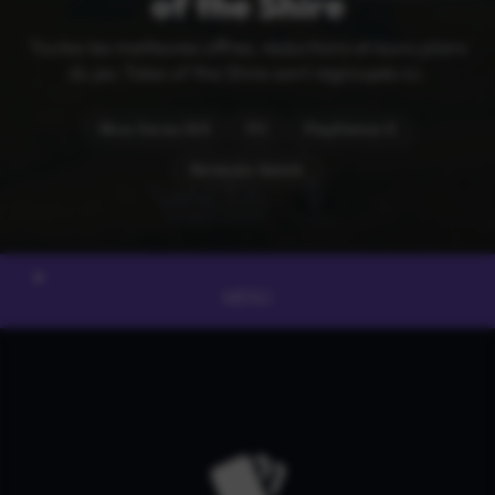
of the Shire
Toutes les meilleures offres, réductions et bons plans
du jeu Tales of the Shire sont regroupés ici.
Xbox Series X|S
PC
PlayStation 5
Nintendo Switch
MENU