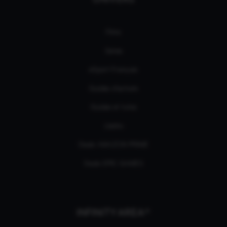
Films
Séries
eSport Français
Guides d’achats
Guides et tutos
L'édito
Deals AMAZON PRIME
Deals EPIC GAMES
INFINITY AREA®