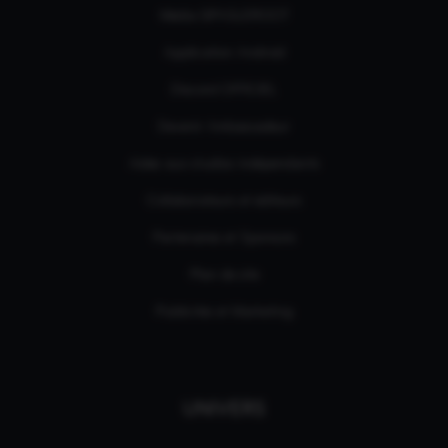
Média GPASLEROOT
Application Android
Discord OFFICIEL
Devenir Ambassadeur
Aides aux studios indépendants
Collaborateurs et éditeurs
Partenaires et Sponsors
Plan de site
Publicités et Marketing
UNIVERS