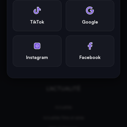
INFINITY AREA®
est la propriété exclusive de la société
Altitude
Dev®
, fièrement propulsé par Andromede CMS, hébergé
TikTok
Google
écologiquement par
GreenHoster
.
Instagram
Facebook
L'ACTUALITÉ
Actualités
Actualités Films et séries