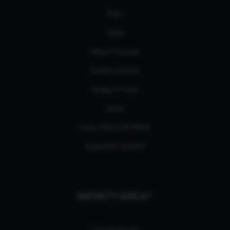
Films
Séries
eSport Français
Guides d’achats
Guides et tutos
L'édito
Deals AMAZON PRIME
Deals EPIC GAMES
INFINITY AREA®
L'équipe du site