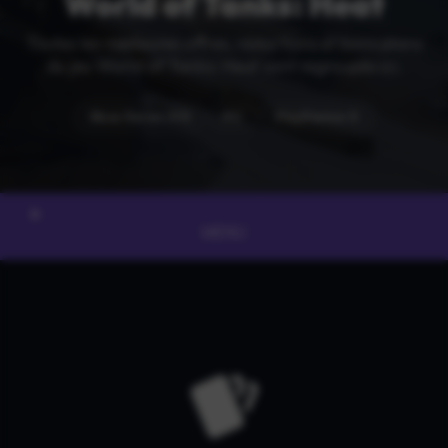
World of Tanks: Heat
Toutes les meilleures offres, réductions et bons plans
du jeu World of Tanks: Heat sont regroupés ici.
Xbox Series X|S
PC
PlayStation 5
MENU