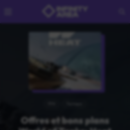
FPS
Tactique
Offres et bons plans