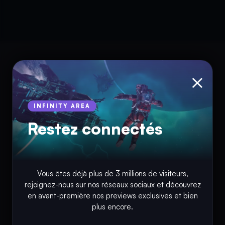
×
INFINITY AREA
Restez connectés
© Copyright 2018 - 2026
Vous êtes déjà plus de 3 millions de visiteurs,
INFINITY AREA®
est une
marque française
déposée, un site
rejoignez-nous sur nos réseaux sociaux et découvrez
d'actualités dans l'univers du gaming, high tech, cinémas, séries
en avant-première nos previews exclusives et bien
et films, partageant la passion depuis 2018. Les marques et
plus encore.
photographies présentes sur ce site appartiennent à leurs
propriétaires respectifs.