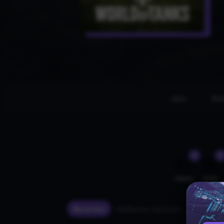
Jeux
Act
0
0
👍
🤣
J'aime
Drôle
Récentes
Meilleures réponses
Ancienn