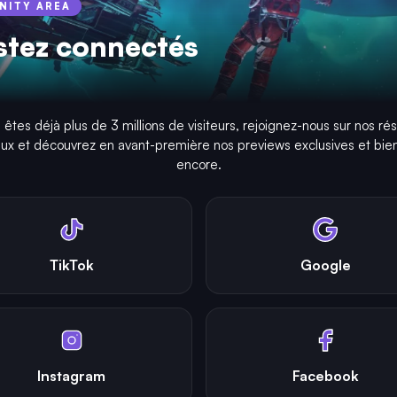
INITY AREA
stez connectés
taire. Soyez le premier ! 👇
 êtes déjà plus de 3 millions de visiteurs, rejoignez-nous sur nos ré
aux et découvrez en avant-première nos previews exclusives et bien
encore.
TikTok
Google
Instagram
Facebook