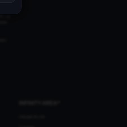
univers
18. Les
ires
ment
INFINITY AREA®
L'équipe du site
À propos