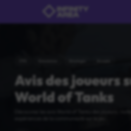
FPS
Simulation
Strategie
Arcade
Avis des joueurs 
World of Tanks
Découvrez les avis World of Tanks des joueurs : notes
expériences de la communauté sur le jeu.