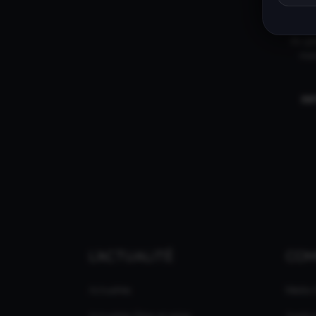
INFI
du gam
mar
IN
L'ACTUALITÉ
CO
Actualités
Média
Actualités Films et séries
Applic