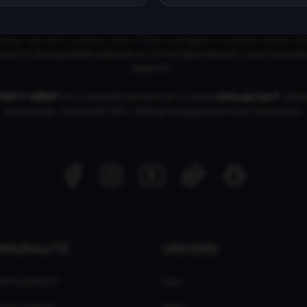
© Copyright 2018 - 2026
NITY AREA®
est une
marque française
déposée, un site d'actualités dans l'
ing, high tech, cinémas, séries et films, partageant la passion depuis 20
ques et photographies présentes sur ce site appartiennent à leurs propriéta
respectifs.
FINITY AREA®
est la propriété exclusive de la société
Altitude Dev®
, fière
propulsé par Andromede CMS, hébergé écologiquement par
GreenHoster
.
MMUNAUTÉ
UNIVERS
 GPASLEROOT
Films
ation Android
Séries