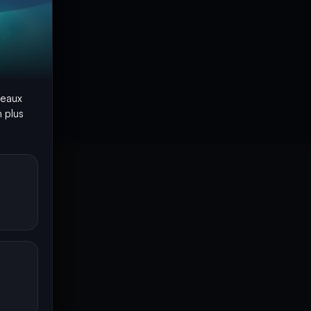
seaux
 plus