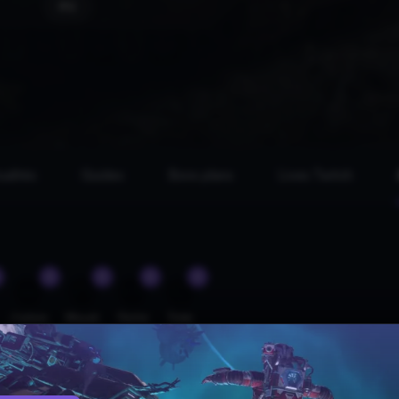
PC
ualités
Guides
Bons plans
Lives Twitch
0
0
0
0
😍
😲
😡
😢
J'adore
Wouah
Fâché
Triste
es