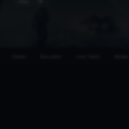
Linux
PC
Guides
Bons plans
Lives Twitch
Médias