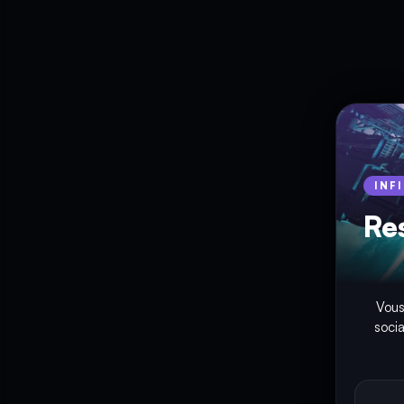
INF
Re
Vous
soci