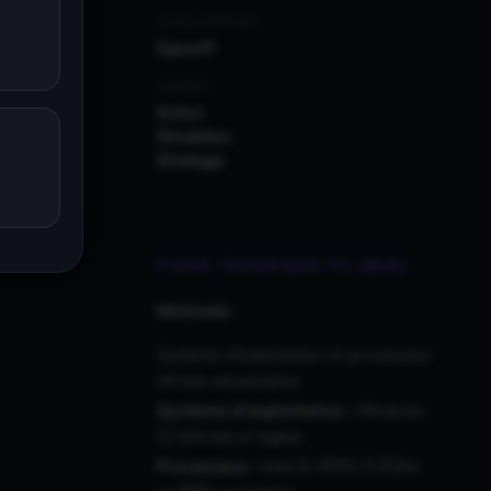
DÉVELOPPEURS
Egosoft
GENRES
Action
Simulation
Stratégie
FICHE TECHNIQUE PC (MIN)
Minimale :
Système d'exploitation et processeur
64 bits nécessaires
Système d'exploitation :
Windows
10 (64-bit) or higher
Processeur :
Intel i5-4590 3.3GHz