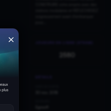
CONSTRUIRE votre empire avec des
stations modulaires et RÉFLECHISSEZ
soigneusement avant d'embarquer
pour...
×
JOUEURS EN LIGNE (STEAM)
2580
DÉTAILS
seaux
DATE DE SORTIE
 plus
30 nov. 2018
EDITEURS
Egosoft