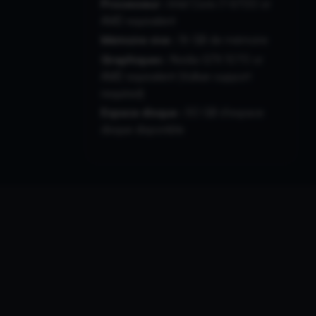
Processeur :
Intel Core i7-6700 or
AMD equivalent
Mémoire vive :
16 GB de mémoire
Graphiques :
Nvidia GTX 1070 or
AMD equivalent (Vulkan support
required)
Espace disque :
50 GB d'espace
disque disponible