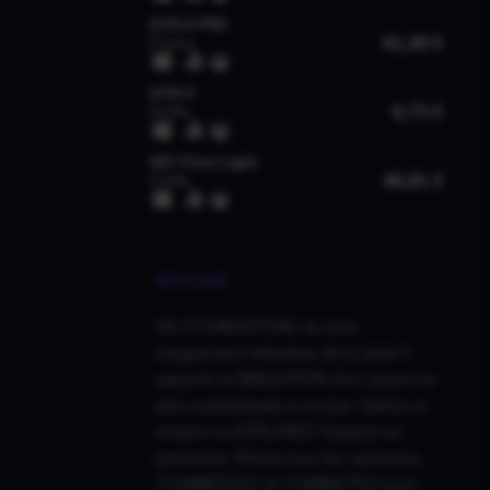
RÉSUMÉ
X4: FOUNDATIONS, la suite
longuement attendue de la série X
apporte la SIMULATION d'un univers la
plus sophistiquée à ce jour. Gérez un
empire ou EXPLOREZ l'espace en
personne. Pilotez tous les vaisseaux,
COMMERCEZ et COMBATTEZ pour