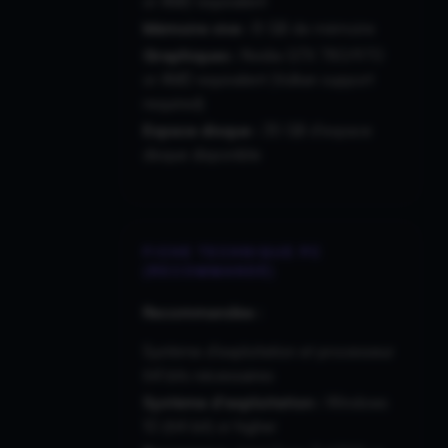
or AMD equivalent
Mémoire vive :
8 GB de mémoire
Graphiques :
Nvidia GTX 780/970
or AMD equivalent (Vulkan support
required)
Espace disque :
35 GB d'espace
disque disponible
FICHE TECHNIQUE PC
(RECOMMANDÉ)
Recommandée :
Système d'exploitation et processeur
64 bits nécessaires
Système d'exploitation :
Windows
10 (64-bit) or higher