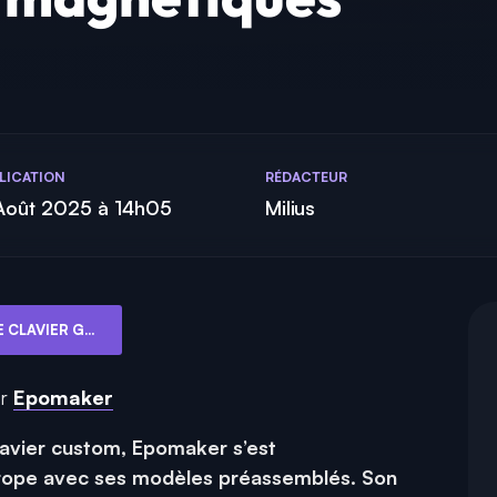
LICATION
RÉDACTEUR
 Août 2025 à 14h05
Milius
TEST EPOMAKER HE80 : LE CLAVIER GAMING QUI DÉMOCRATISE LES INTERRUPTEURS MAGNÉTIQUES
ar
Epomaker
clavier custom, Epomaker s’est
urope avec ses modèles préassemblés. Son