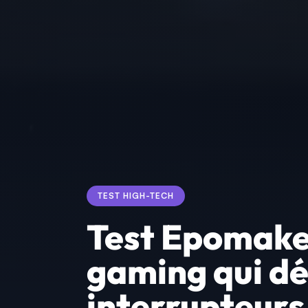
TEST HIGH-TECH
Test Epomaker
gaming qui dé
interrupteur