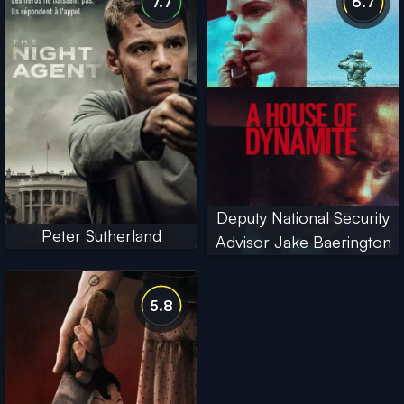
7.7
6.7
Deputy National Security
Peter Sutherland
Advisor Jake Baerington
5.8