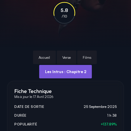
5.8
/10
Accueil
Verse
Films
Les Intrus : Chapitre 2
Fiche Technique
Mis à jour le 17 Avril 2026
DATE DE SORTIE
25 Septembre 2025
DURÉE
1 h 38
POPULARITÉ
+137.89%