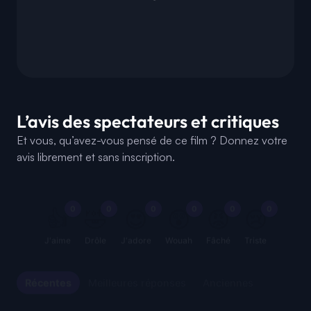
L’avis des spectateurs et critiques
Et vous, qu’avez-vous pensé de ce film ? Donnez votre
avis librement et sans inscription.
0
0
0
0
0
0
👍
🤣
😍
😲
😡
😢
J'aime
Drôle
J'adore
Wouah
Fâché
Triste
Récentes
Meilleures réponses
Anciennes