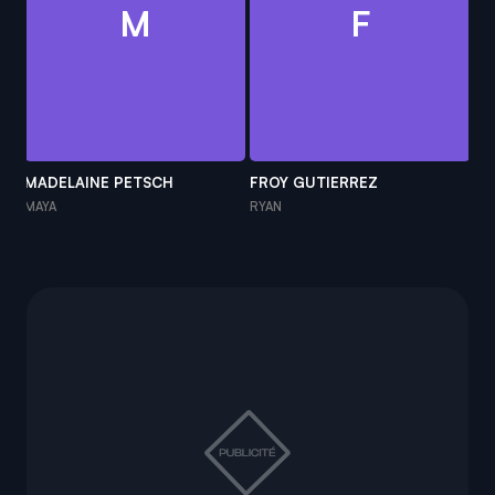
M
F
MADELAINE PETSCH
FROY GUTIERREZ
GA
MAYA
RYAN
GR