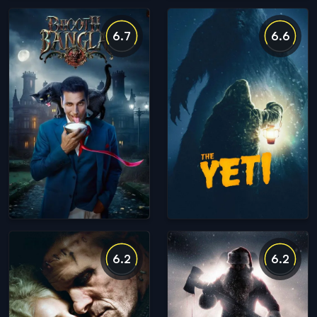
6.7
6.6
6.2
6.2