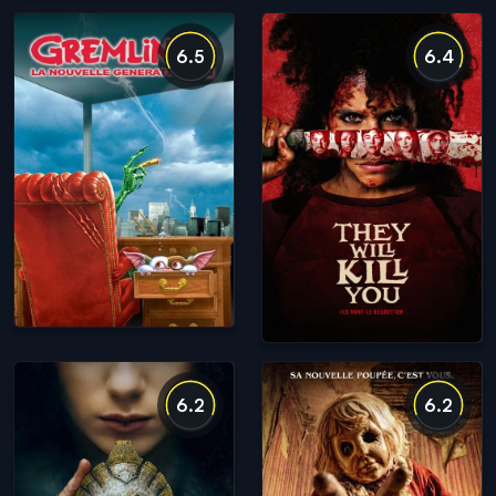
6.5
6.4
6.2
6.2