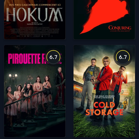
6.7
6.7