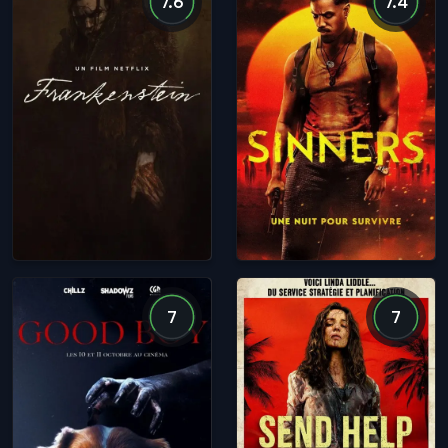
7.6
7.4
7
7