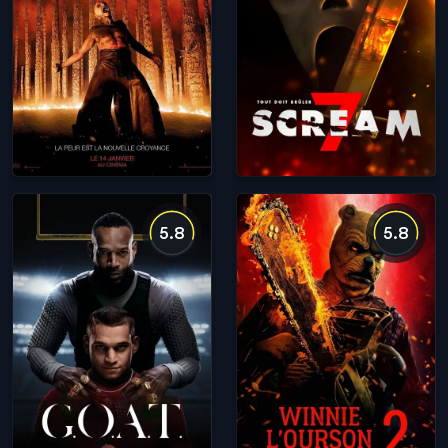
5.8
5.8