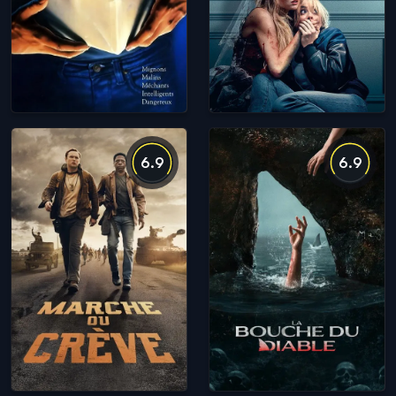
6.9
6.9