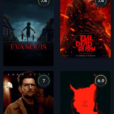
7.4
7.4
7
6.9