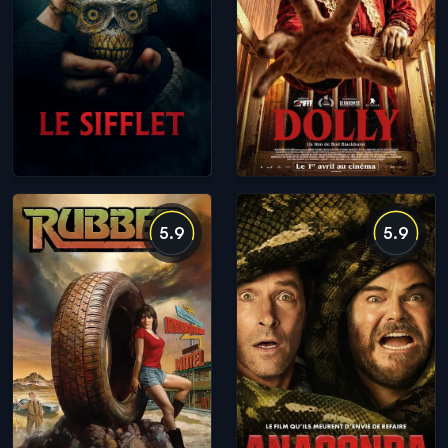
5.9
5.9