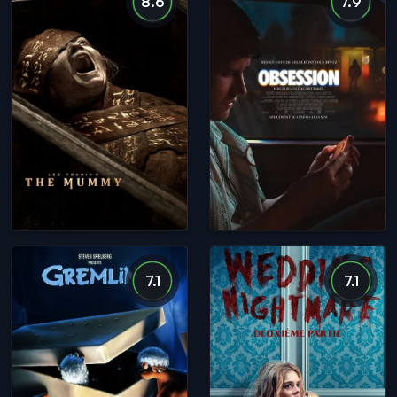
8.6
7.9
7.1
7.1