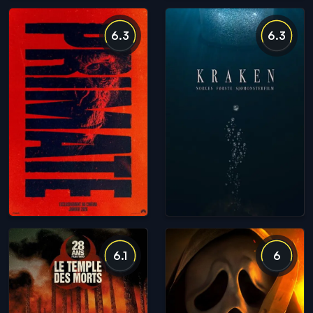
6.3
6.3
6.1
6