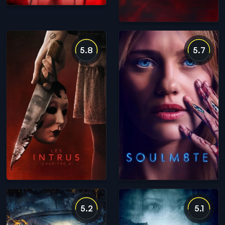
5.8
5.7
5.2
5.1