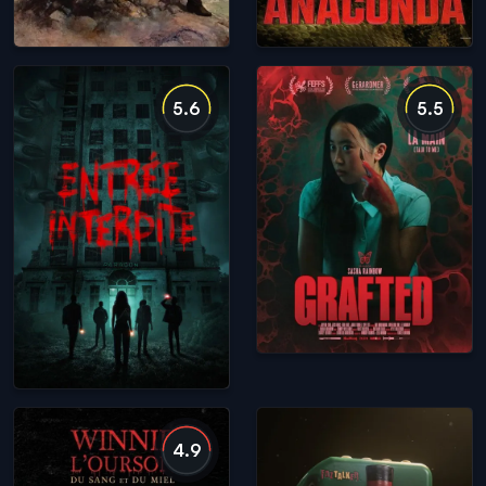
5.6
5.5
4.9