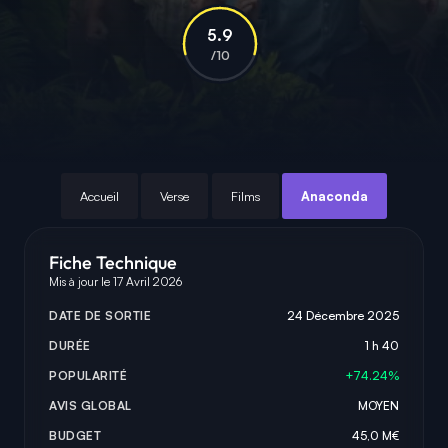
5.9
/10
Accueil
Verse
Films
Anaconda
Fiche Technique
Mis à jour le 17 Avril 2026
DATE DE SORTIE
24 Décembre 2025
DURÉE
1 h 40
POPULARITÉ
+74.24%
AVIS GLOBAL
MOYEN
BUDGET
45,0 M€