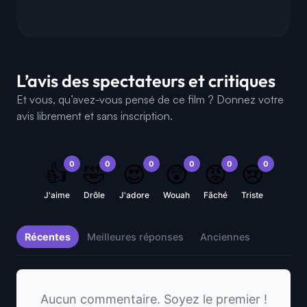
L’avis des spectateurs et critiques
Et vous, qu’avez-vous pensé de ce film ? Donnez votre
avis librement et sans inscription.
0
0
0
0
0
0
👍
🤣
😍
😲
😡
😢
J'aime
Drôle
J'adore
Wouah
Fâché
Triste
Récentes
Meilleures réponses
Anciennes
Aucun commentaire. Soyez le premier !