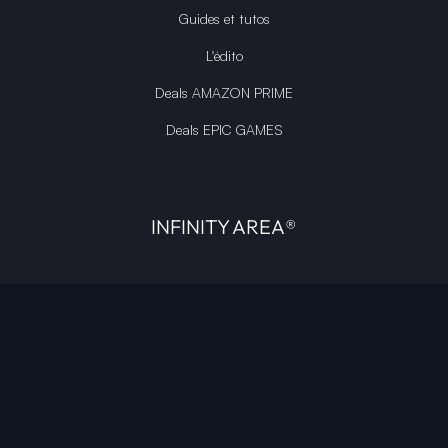
Guides et tutos
L'édito
Deals AMAZON PRIME
Deals EPIC GAMES
INFINITY AREA®
L'équipe du site
À propos
OpenCritic Outlet
Mentions légales
Politique de confidentialité