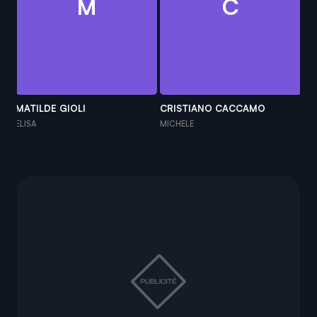
M
C
MATILDE GIOLI
CRISTIANO CACCAMO
A
ELISA
MICHELE