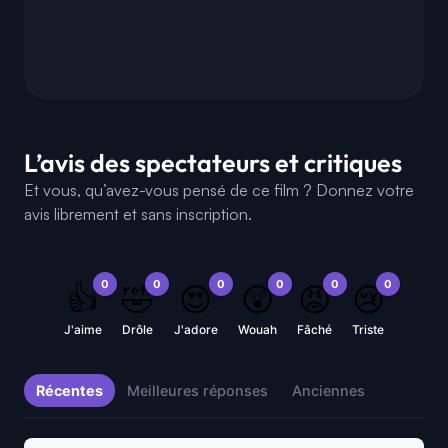
L’avis des spectateurs et critiques
Et vous, qu’avez-vous pensé de ce film ? Donnez votre
avis librement et sans inscription.
0
0
0
0
0
0
👍
🤣
😍
😲
😡
😢
J'aime
Drôle
J'adore
Wouah
Fâché
Triste
Récentes
Meilleures réponses
Anciennes