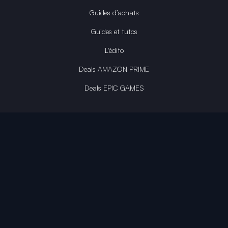
Guides d’achats
Guides et tutos
L'édito
Deals AMAZON PRIME
Deals EPIC GAMES
INFINITY AREA®
L'équipe du site
À propos
OpenCritic Outlet
Mentions légales