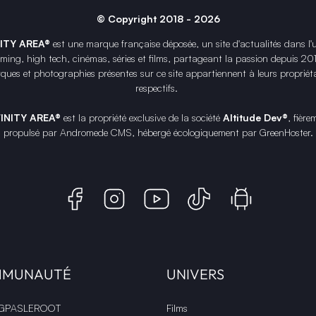
© Copyright 2018 - 2026
NITY AREA®
est une
marque française
déposée, un site d'actualités dans l'
ing, high tech, cinémas, séries et films, partageant la passion depuis 20
ques et photographies présentes sur ce site appartiennent à leurs propriéta
respectifs.
FINITY AREA®
est la propriété exclusive de la société
Altitude Dev®
, fière
propulsé par Andromede CMS, hébergé écologiquement par
GreenHoster
.
MMUNAUTÉ
UNIVERS
 GPASLEROOT
Films