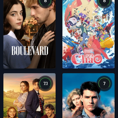
8
8
7.1
7