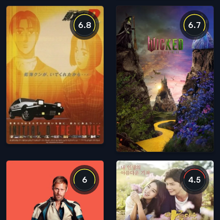
6.8
6.7
6
4.5