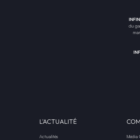
INFI
du gam
mar
IN
L'ACTUALITÉ
CO
Actualités
Média