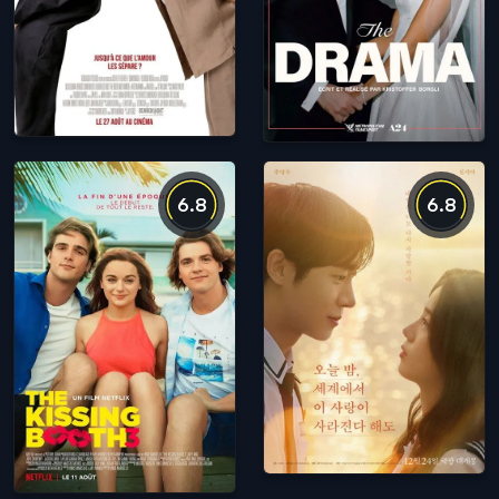
6.8
6.8