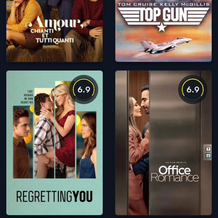
6.9
6.9