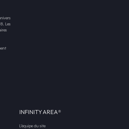
univers
18. Les
ires
ment
INFINITY AREA®
L'équipe du site