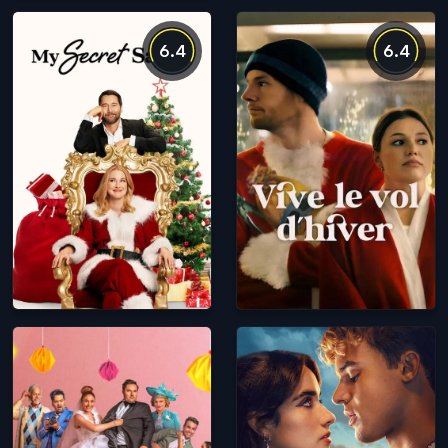
6.4
6.4