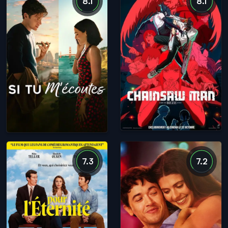
8.1
8.1
7.3
7.2