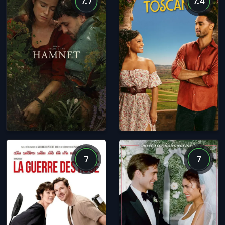
7.7
7.4
7
7