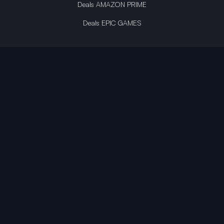
Deals AMAZON PRIME
Deals EPIC GAMES
INFINITY AREA®
L'équipe du site
À propos
OpenCritic Outlet
Mentions légales
Politique de confidentialité
Politique sur l'IA
Gestion des cookies