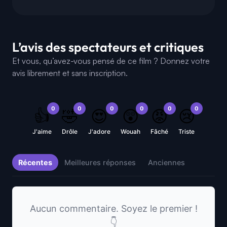
L’avis des spectateurs et critiques
Et vous, qu’avez-vous pensé de ce film ? Donnez votre
avis librement et sans inscription.
0
0
0
0
0
0
👍
🤣
😍
😲
😡
😢
J'aime
Drôle
J'adore
Wouah
Fâché
Triste
Récentes
Meilleures réponses
Anciennes
Aucun commentaire. Soyez le premier !
👇