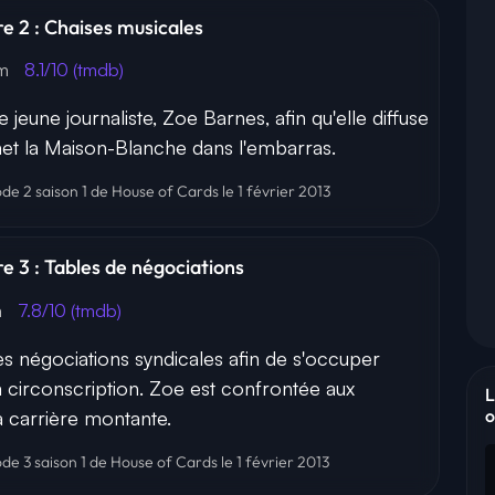
re 2 : Chaises musicales
0m
8.1/10 (tmdb)
jeune journaliste, Zoe Barnes, afin qu'elle diffuse
met la Maison-Blanche dans l'embarras.
ode 2 saison 1 de House of Cards le 1 février 2013
re 3 : Tables de négociations
m
7.8/10 (tmdb)
les négociations syndicales afin de s'occuper
a circonscription. Zoe est confrontée aux
L
o
sa carrière montante.
ode 3 saison 1 de House of Cards le 1 février 2013