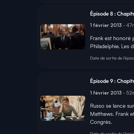
Épisode 8 : Chapit
1 février 2013
- 4
Frank est honoré p
Philadelphie. Les
Date de sortie de l'épis
Épisode 9 : Chapit
1 février 2013
- 52
Russo se lance su
Matthews. Frank et
Congrès.
Date de sortie de l'épis