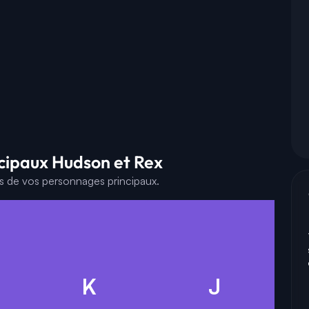
cipaux Hudson et Rex
es de vos personnages principaux.
K
J