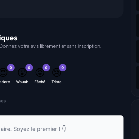
tiques
onnez votre avis librement et sans inscription.
0
0
0
0
😍
😲
😡
😢
'adore
Wouah
Fâché
Triste
nes
re. Soyez le premier ! 👇