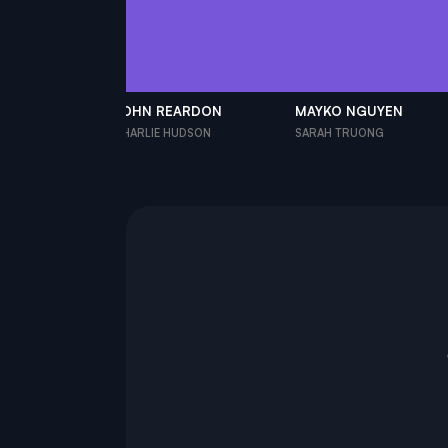
ERTS
JOHN REARDON
MAYKO NGUYEN
CHARLIE HUDSON
SARAH TRUONG