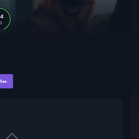
.4
10
 Rex