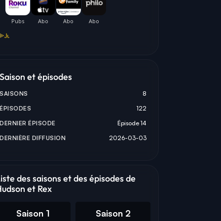
OBERTS
JOHN REARDON
MAYKO NGUYEN
CHARLIE HUDSON
SARAH TRUONG
Saison et épisodes
SAISONS
8
ÉPISODES
122
DERNIER ÉPISODE
Épisode 14
DERNIÈRE DIFFUSION
2026-03-03
iste des saisons et des épisodes de
udson et Rex
Saison 1
Saison 2