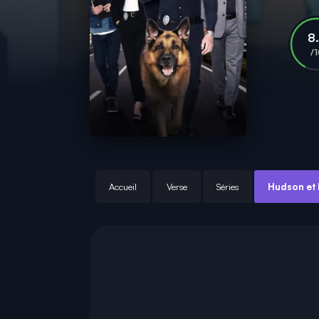
8
/
Accueil
Verse
Séries
Hudson et