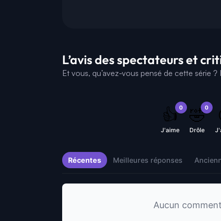
L’avis des spectateurs et cri
Et vous, qu’avez-vous pensé de cette série ? D
0
0
👍
🤣
J'aime
Drôle
J
Récentes
Meilleures réponses
Ancien
Aucun commentai