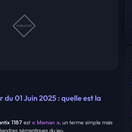
du 01 Juin 2025 : quelle est la
tix 1187
est
« Maman »
, un terme simple mais
éandres sémantiques du jeu.