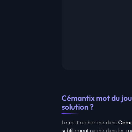
Cémantix mot du jour 
solution ?
Le mot recherché dans
Céman
subtilement caché dans les m