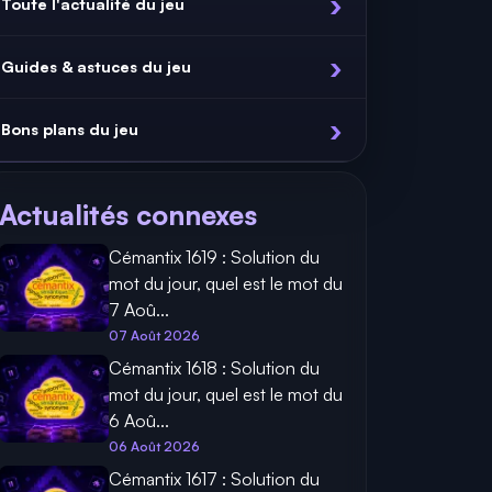
Toute l'actualité du jeu
Guides & astuces du jeu
Bons plans du jeu
Actualités connexes
Cémantix 1619 : Solution du
mot du jour, quel est le mot du
7 Aoû...
07 Août 2026
Cémantix 1618 : Solution du
mot du jour, quel est le mot du
6 Aoû...
06 Août 2026
Cémantix 1617 : Solution du