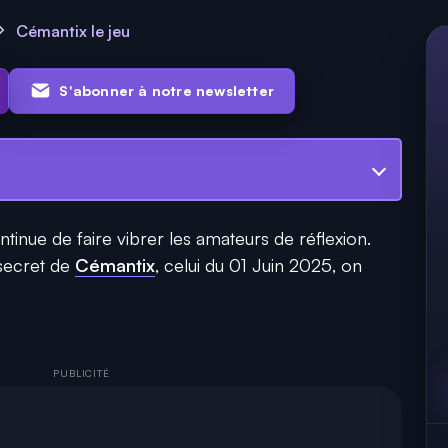
Cémantix le jeu
S'abonner à notre newsletter
ntinue de faire vibrer les amateurs de réflexion.
 secret de
Cémantix
, celui du 01 Juin 2025, on