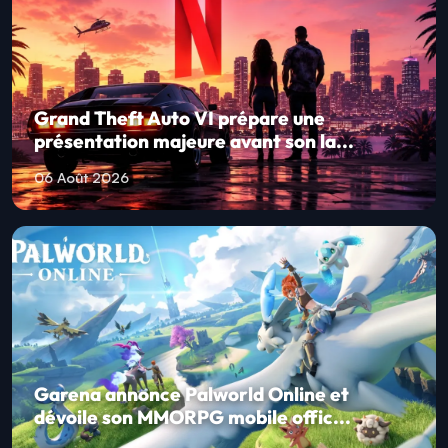
Grand Theft Auto VI prépare une
présentation majeure avant son la...
06 Août 2026
Garena annonce Palworld Online et
dévoile son MMORPG mobile offic...