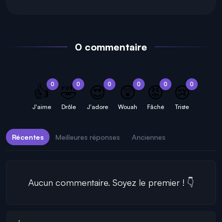
0 commentaire
0
0
0
0
0
0
👍
🤣
😍
😲
😡
😢
J'aime
Drôle
J'adore
Wouah
Fâché
Triste
Récentes
Meilleures réponses
Anciennes
Aucun commentaire. Soyez le premier ! 👇