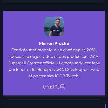
Florian Prache
Fondateur et rédacteur en chef depuis 2018,
spécialiste du jeu vidéo et des productions AAA.
Supercell Creator officiel et créateur de contenu
partenaire de Monopoly GO. Développeur web
et partenaire IGDB Twitch.