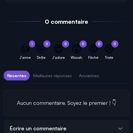
0 commentaire
1
0
0
0
0
0
👍
🤣
😍
😲
😡
😢
J'aime
Drôle
J'adore
Wouah
Fâché
Triste
Récentes
Meilleures réponses
Anciennes
Aucun commentaire. Soyez le premier ! 👇
Écrire un commentaire