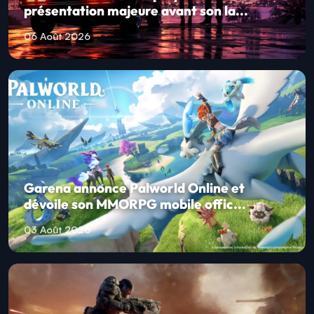
présentation majeure avant son la...
06 Août 2026
Garena annonce Palworld Online et
dévoile son MMORPG mobile offic...
03 Août 2026