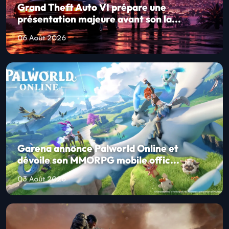
Grand Theft Auto VI prépare une
présentation majeure avant son la...
06 Août 2026
Garena annonce Palworld Online et
dévoile son MMORPG mobile offic...
03 Août 2026