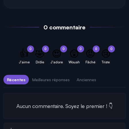
0 commentaire
0
0
0
0
0
0
👍
🤣
😍
😲
😡
😢
J'aime
Drôle
J'adore
Wouah
Fâché
Triste
Récentes
Meilleures réponses
Anciennes
Aucun commentaire. Soyez le premier ! 👇