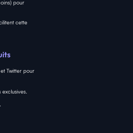
coins) pour
ilitent cette
its
et Twitter pour
 exclusives.
.