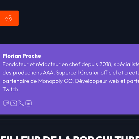
Florian Prache
Fondateur et rédacteur en chef depuis 2018, spécialiste
des productions AAA. Supercell Creator officiel et créa
partenaire de Monopoly GO. Développeur web et part
Twitch.