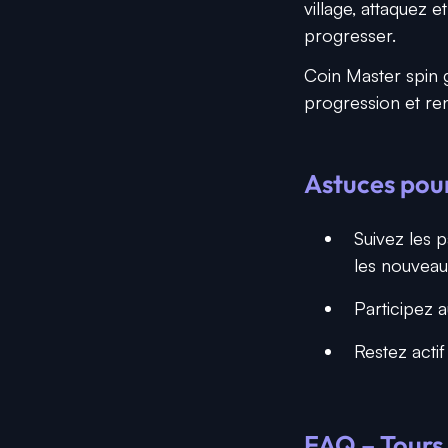
village, attaquez e
progresser.
Coin Master spin gr
progression et ren
Astuces pour
Suivez les 
les nouveaux
Participez 
Restez act
FAQ – Tours 