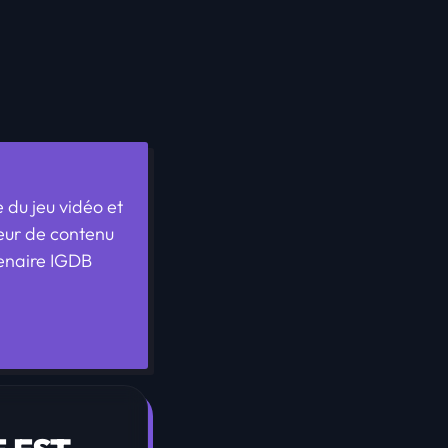
 du jeu vidéo et
teur de contenu
enaire IGDB