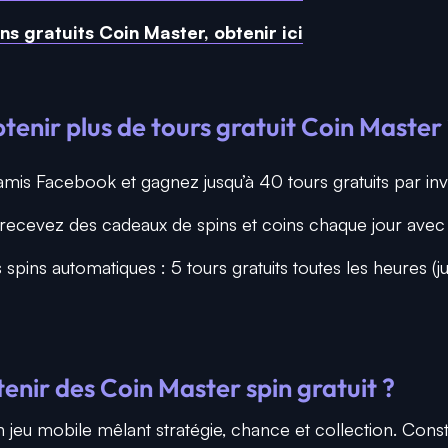
ns gratuits Coin Master, obtenir ici
nir plus de tours gratuit Coin Master
amis Facebook et gagnez jusqu’à 40 tours gratuits par inv
recevez des cadeaux de spins et coins chaque jour avec
 spins automatiques : 5 tours gratuits toutes les heures (j
enir des Coin Master spin gratuit ?
 jeu mobile mêlant stratégie, chance et collection. Const