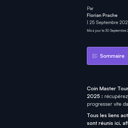
Par
Florian Prache
| 25 Septembre 202
Mis à jour le 30 Septembre
Sommaire
Coin Master Tour
2025 :
récupérez v
progresser vite da
Tous les liens ac
sont réunis ici, 