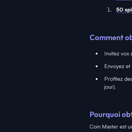
50 spi
Comment obte
Invitez vos 
Envoyez et 
Profitez des
jour).
Pourquoi obt
Coin Master est un