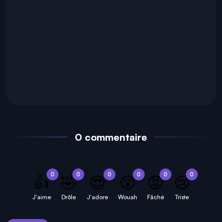
0 commentaire
0
0
0
0
0
0
👍
🤣
😍
😲
😡
😢
J'aime
Drôle
J'adore
Wouah
Fâché
Triste